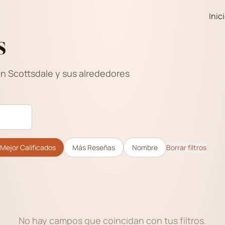
Inic
s
en Scottsdale y sus alrededores
Mejor Calificados
Más Reseñas
Nombre
Borrar filtros
No hay campos que coincidan con tus filtros.