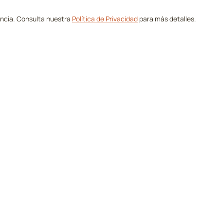
encia. Consulta nuestra
Política de Privacidad
para más detalles.
de Golf
Compañía
Campos
Sobre Nosotros
icados
Contacto
as
Anúnciate con Nosotros
Golf
avés de ellos, podemos ganar una comisión sin costo adicional para ti.