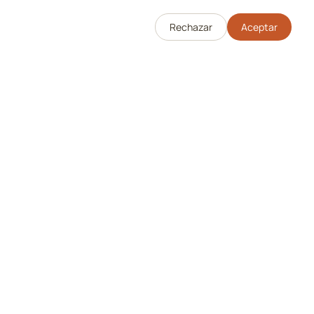
Rechazar
Aceptar
Legal
Política de Privacidad
Términos de Servicio
|
English
Español