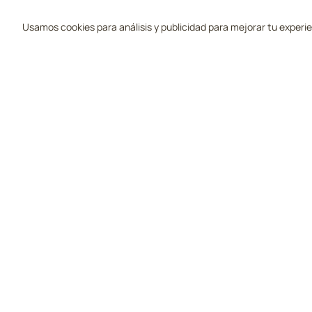
Usamos cookies para análisis y publicidad para mejorar tu experi
Campos 
Tu guía de los mejores campos de golf en
Todos los 
Scottsdale, Arizona.
Mejor Calif
Más Reseñ
Precios de 
©
2026
Golf Scottsdale. Todos los derechos reservados.
Algunos enlaces en este sitio son enlaces de afiliados. Si reservas a tr