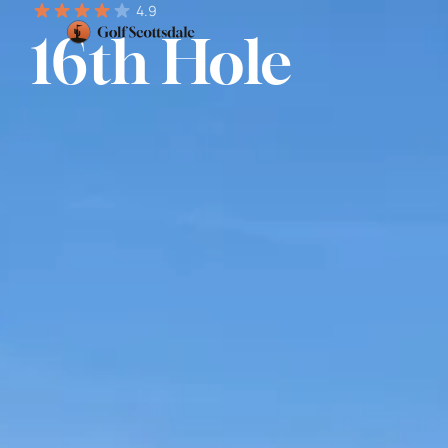
4.9
16th Hole