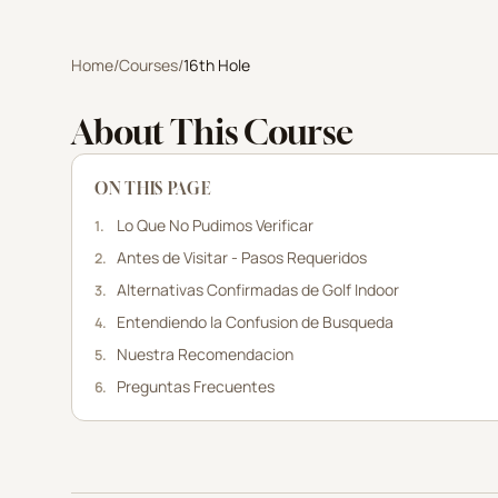
Home
/
Courses
/
16th Hole
About This Course
ON THIS PAGE
Lo Que No Pudimos Verificar
1
.
Antes de Visitar - Pasos Requeridos
2
.
Alternativas Confirmadas de Golf Indoor
3
.
Entendiendo la Confusion de Busqueda
4
.
Nuestra Recomendacion
5
.
Preguntas Frecuentes
6
.